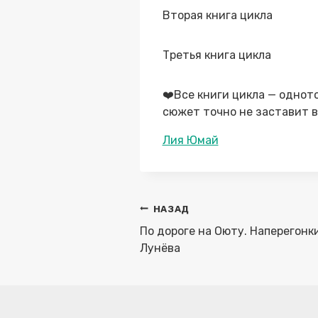
Вторая книга цикла
Третья книга цикла
❤️Все книги цикла — однот
сюжет точно не заставит в
Метки
Лия Юмай
записи:
Навигация
НАЗАД
по
По дороге на Оюту. Наперегонк
записям
Лунёва