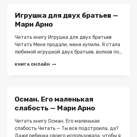
—
МАРИ
Игрушка для двух братьев —
АРНО
Мари Арно
Читать книгу Игрушка для двух братьев
Читать Меня продали, меня купили. Я стала
любимой игрушкой двух братьев, волков по…
ИГРУШКА
КНИГА ОНЛАЙН
ДЛЯ
ДВУХ
БРАТЬЕВ
—
МАРИ
Осман. Его маленькая
АРНО
слабость — Мари Арно
Читать книгу Осман. Его маленькая
слабость Читать — Ты все подстроила, да?
Даже ребенка своего использовала, чтобы я