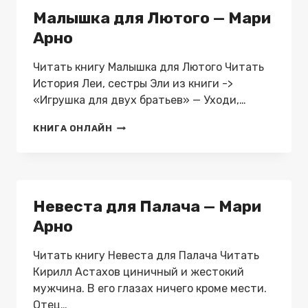
МАРИ
Малышка для Лютого — Мари
АРНО
Арно
Читать книгу Малышка для Лютого Читать
История Леи, сестры Эли из книги ->
«Игрушка для двух братьев» — Уходи,…
МАЛЫШКА
КНИГА ОНЛАЙН
ДЛЯ
ЛЮТОГО
—
МАРИ
АРНО
Невеста для Палача — Мари
Арно
Читать книгу Невеста для Палача Читать
Кирилл Астахов циничный и жестокий
мужчина. В его глазах ничего кроме мести.
Отец…