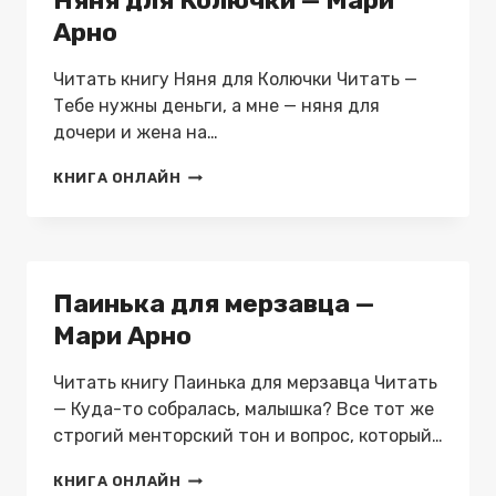
Няня для Колючки — Мари
Арно
Читать книгу Няня для Колючки Читать —
Тебе нужны деньги, а мне — няня для
дочери и жена на…
НЯНЯ
КНИГА ОНЛАЙН
ДЛЯ
КОЛЮЧКИ
—
МАРИ
АРНО
Паинька для мерзавца —
Мари Арно
Читать книгу Паинька для мерзавца Читать
— Куда-то собралась, малышка? Все тот же
строгий менторский тон и вопрос, который…
ПАИНЬКА
КНИГА ОНЛАЙН