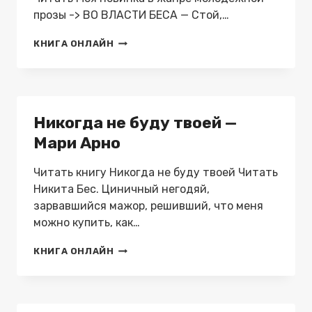
прозы -> ВО ВЛАСТИ БЕСА — Стой,…
НАЗАР.
КНИГА ОНЛАЙН
СЕМЬЯ
ДЛЯ
ВАРВАРА
—
МАРИ
Никогда не буду твоей —
АРНО
Мари Арно
Читать книгу Никогда не буду твоей Читать
Никита Бес. Циничный негодяй,
зарвавшийся мажор, решивший, что меня
можно купить, как…
НИКОГДА
КНИГА ОНЛАЙН
НЕ
БУДУ
ТВОЕЙ
—