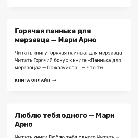
ДЛЯ
МЕРЗАВЦА
—
МАРИ
АРНО
Горячая паинька для
мерзавца — Мари Арно
Читать книгу Горячая паинька для мерзавца
Читать Горячий бонус к книге «Паинька для
мерзавца» — Пожалуйста… — Что ты…
ГОРЯЧАЯ
КНИГА ОНЛАЙН
ПАИНЬКА
ДЛЯ
МЕРЗАВЦА
—
МАРИ
Люблю тебя одного — Мари
АРНО
Арно
Читать книгу Люблю тебя одного Читать —