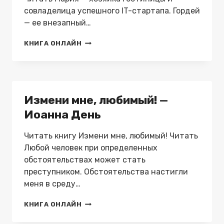
совладелица успешного IT-стартапа. Гордей
— ее внезапный…
СУРОВЫЙ
КНИГА ОНЛАЙН
ПОМОЩНИК
ПО
ВЫЗОВУ
—
ИОАННА
Измени мне, любимый! —
ДЕНЬ
Иоанна День
Читать книгу Измени мне, любимый! Читать
Любой человек при определенных
обстоятельствах может стать
преступником. Обстоятельства настигли
меня в среду…
ИЗМЕНИ
КНИГА ОНЛАЙН
МНЕ,
ЛЮБИМЫЙ!