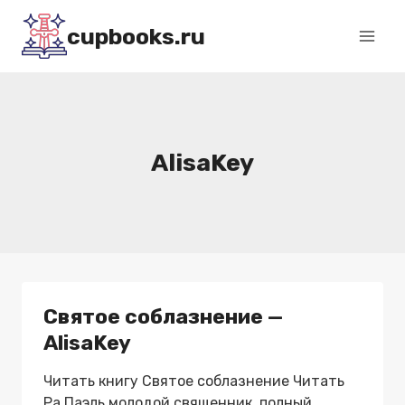
Перейти
cupbooks.ru
к
содержимому
AlisaKey
Святое соблазнение —
AlisaKey
Читать книгу Святое соблазнение Читать
Ра Паэль молодой священник, полный