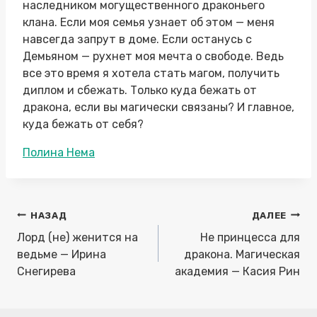
наследником могущественного драконьего
клана. Если моя семья узнает об этом — меня
навсегда запрут в доме. Если останусь с
Демьяном — рухнет моя мечта о свободе. Ведь
все это время я хотела стать магом, получить
диплом и сбежать. Только куда бежать от
дракона, если вы магически связаны? И главное,
куда бежать от себя?
Метки
Полина Нема
записи:
Навигация
НАЗАД
ДАЛЕЕ
по
Лорд (не) женится на
Не принцесса для
записям
ведьме — Ирина
дракона. Магическая
Снегирева
академия — Касия Рин