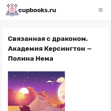
Перейти
cupbooks.ru
к
содержимому
Связанная с драконом.
Академия Керсингтон —
Полина Нема