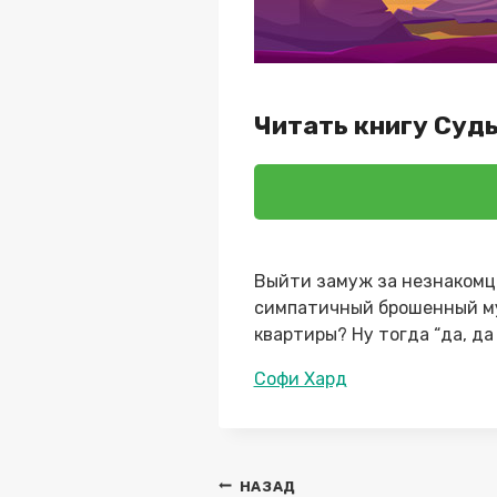
Читать книгу Судь
Выйти замуж за незнакомца
симпатичный брошенный муж
квартиры? Ну тогда “да, да
Метки
Софи Хард
записи:
Навигация
НАЗАД