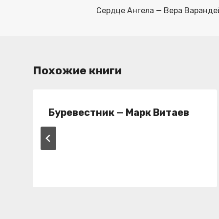
по
Сердце Ангела — Вера Варандей
записям
Похожие книги
Буревестник — Марк Витаев