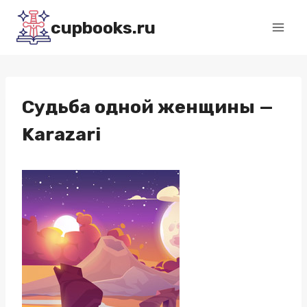
Перейти
cupbooks.ru
к
содержимому
Судьба одной женщины —
Karazari