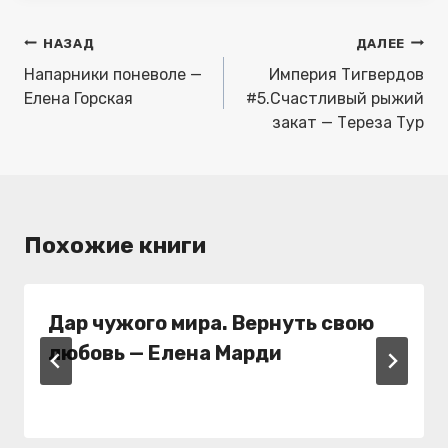
Навигация
НАЗАД
ДАЛЕЕ
по
Напарники поневоле —
Империя Тигвердов
записям
Елена Горская
#5.Счастливый рыжий
закат — Тереза Тур
Похожие книги
Дар чужого мира. Вернуть свою
любовь — Елена Марди