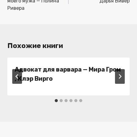
записям
моего мужа — Полина
Дарья Вивер
Ривера
Похожие книги
Адвокат для варвара — Мира Гром
, Клэр Вирго