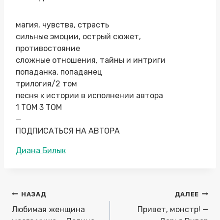
магия, чувства, страсть
сильные эмоции, острый сюжет,
противостояние
сложные отношения, тайны и интриги
попаданка, попаданец
трилогия/2 том
песня к истории в исполнении автора
1 ТОМ 3 ТОМ
—
ПОДПИСАТЬСЯ НА АВТОРА
Метки
Диана Билык
записи:
Навигация
НАЗАД
ДАЛЕЕ
по
Любимая женщина
Привет, монстр! —