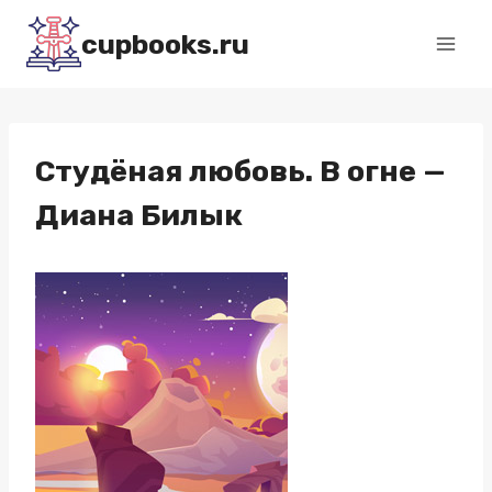
Перейти
cupbooks.ru
к
содержимому
Студёная любовь. В огне —
Диана Билык