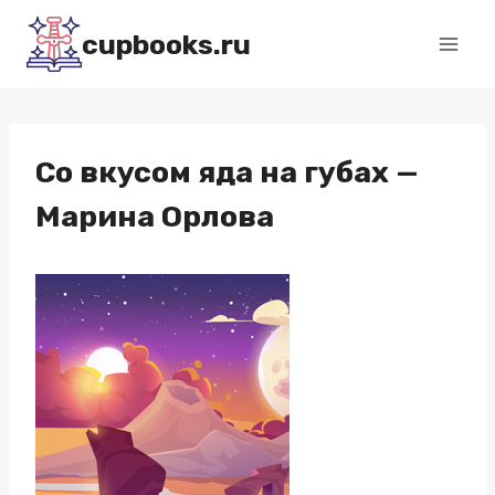
Перейти
cupbooks.ru
к
содержимому
Со вкусом яда на губах —
Марина Орлова