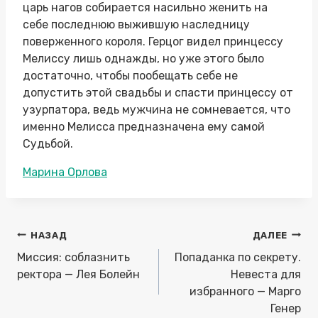
царь нагов собирается насильно женить на
себе последнюю выжившую наследницу
поверженного короля. Герцог видел принцессу
Мелиссу лишь однажды, но уже этого было
достаточно, чтобы пообещать себе не
допустить этой свадьбы и спасти принцессу от
узурпатора, ведь мужчина не сомневается, что
именно Мелисса предназначена ему самой
Судьбой.
Метки
Марина Орлова
записи:
Навигация
НАЗАД
ДАЛЕЕ
по
Миссия: соблазнить
Попаданка по секрету.
записям
ректора — Лея Болейн
Невеста для
избранного — Марго
Генер