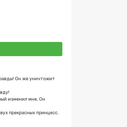
правды! Он же уничтожит
вду!
рый изменил мне, Он
двух прекрасных принцесс.