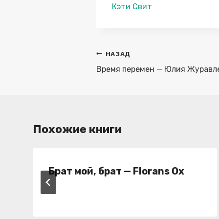
Метки
Кэти Свит
записи:
Навигация
НАЗАД
по
Время перемен — Юлия Журавл
записям
Похожие книги
Брат мой, брат — Florans Ox