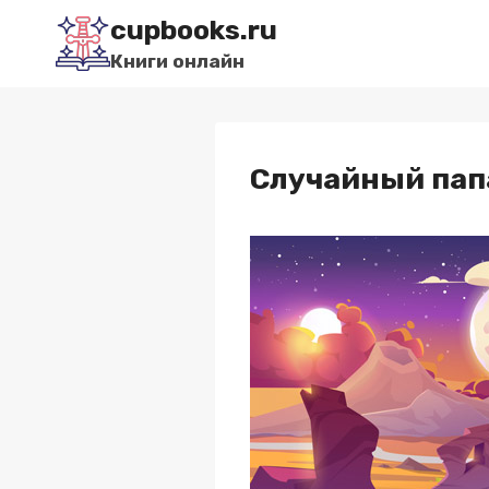
Перейти
cupbooks.ru
к
Книги онлайн
содержимому
Случайный пап