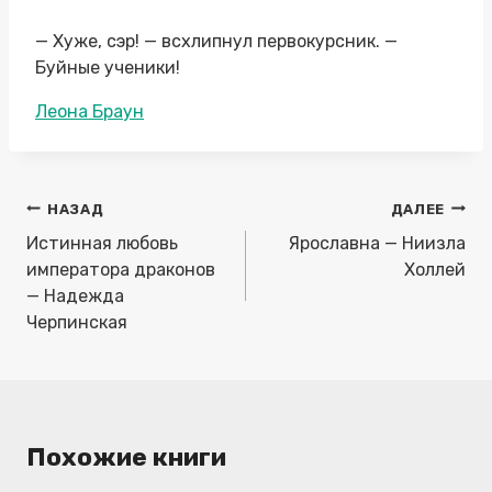
— Хуже, сэр! — всхлипнул первокурсник. —
Буйные ученики!
Метки
Леона Браун
записи:
Навигация
НАЗАД
ДАЛЕЕ
по
Истинная любовь
Ярославна — Ниизла
записям
императора драконов
Холлей
— Надежда
Черпинская
Похожие книги