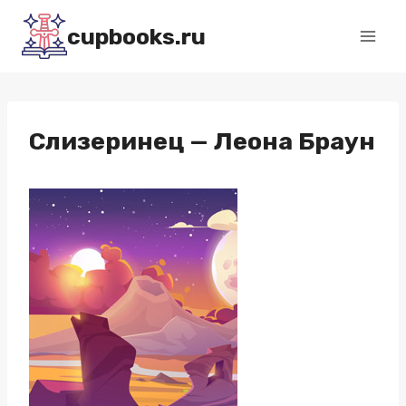
Перейти
cupbooks.ru
к
содержимому
Слизеринец — Леона Браун