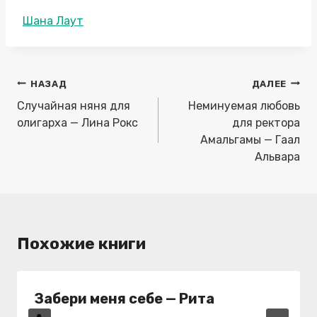
Метки
Шана Лаут
записи:
Навигация
НАЗАД
ДАЛЕЕ
по
Случайная няня для
Неминуемая любовь
записям
олигарха — Лина Рокс
для ректора
Амальгамы — Гаал
Альвара
Похожие книги
Забери меня себе — Рита