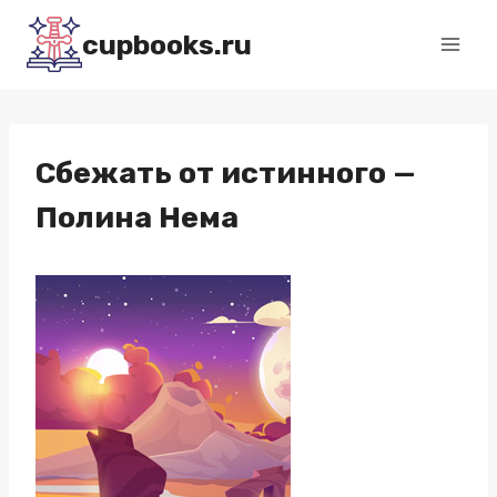
Перейти
cupbooks.ru
к
содержимому
Сбежать от истинного —
Полина Нема