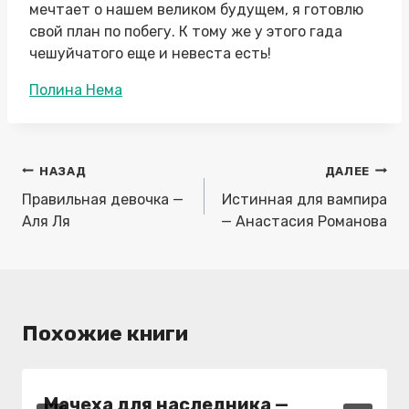
мечтает о нашем великом будущем, я готовлю
свой план по побегу. К тому же у этого гада
чешуйчатого еще и невеста есть!
Метки
Полина Нема
записи:
Навигация
НАЗАД
ДАЛЕЕ
по
Правильная девочка —
Истинная для вампира
записям
Аля Ля
— Анастасия Романова
Похожие книги
Мачеха для наследника —