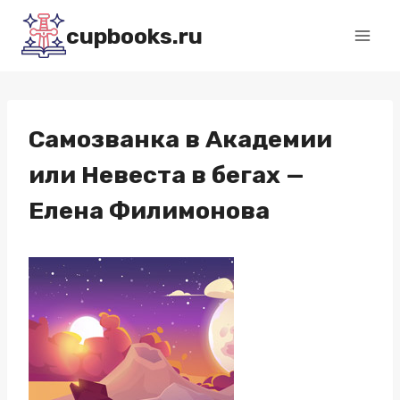
Перейти
cupbooks.ru
к
содержимому
Самозванка в Академии
или Невеста в бегах —
Елена Филимонова