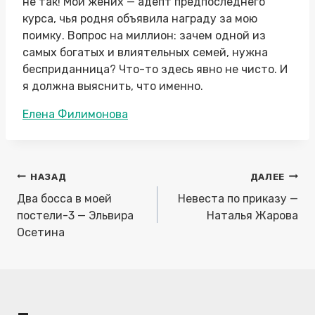
не так! Мой жених — адепт предпоследнего
курса, чья родня объявила награду за мою
поимку. Вопрос на миллион: зачем одной из
самых богатых и влиятельных семей, нужна
бесприданница? Что-то здесь явно не чисто. И
я должна выяснить, что именно.
Метки
Елена Филимонова
записи:
Навигация
НАЗАД
ДАЛЕЕ
по
Два босса в моей
Невеста по приказу —
записям
постели-3 — Эльвира
Наталья Жарова
Осетина