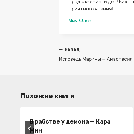
Продолжение будет! Как тол
Приятного чтения!
Метки
Мия Флор
записи:
Навигация
НАЗАД
по
Исповедь Марины — Анастасия
записям
Похожие книги
В рабстве у демона — Кара
Мин