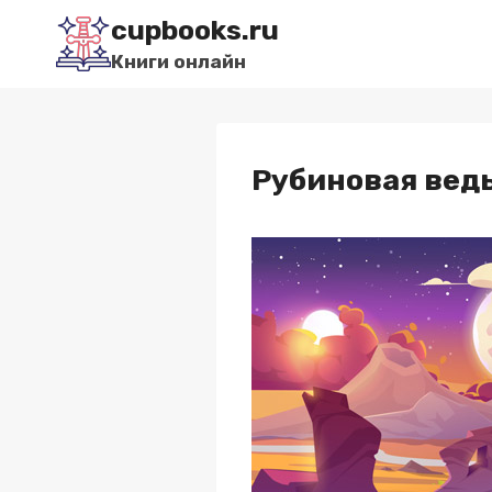
Перейти
cupbooks.ru
к
Книги онлайн
содержимому
Рубиновая вед