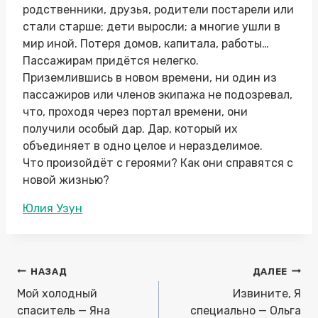
родственники, друзья, родители постарели или
стали старше; дети выросли; а многие ушли в
мир иной. Потеря домов, капитала, работы…
Пассажирам придётся нелегко.
Приземлившись в новом времени, ни один из
пассажиров или членов экипажа не подозревал,
что, проходя через портал времени, они
получили особый дар. Дар, который их
объединяет в одно целое и неразделимое.
Что произойдёт с героями? Как они справятся с
новой жизнью?
Метки
Юлия Узун
записи:
Навигация
НАЗАД
ДАЛЕЕ
по
Мой холодный
Извините, Я
записям
спаситель — Яна
специально — Ольга