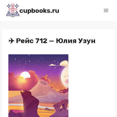
Перейти
cupbooks.ru
к
содержимому
✈️ Рейс 712 — Юлия Узун