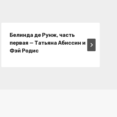
Белинда де Рунж, часть
первая — Татьяна Абиссин и
Фэй Родис