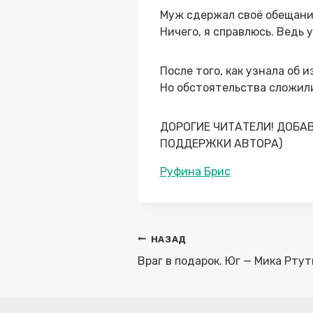
Муж сдержал своё обещание
Ничего, я справлюсь. Ведь 
После того, как узнала об и
Но обстоятельства сложили
ДОРОГИЕ ЧИТАТЕЛИ! ДОБА
ПОДДЕРЖКИ АВТОРА)
Метки
Руфина Брис
записи:
Навигация
НАЗАД
по
Враг в подарок. Юг — Мика Ртут
записям