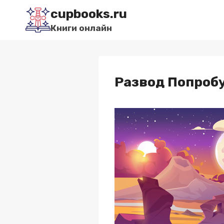
Перейти
cupbooks.ru
к
Книги онлайн
содержимому
Развод Попробу