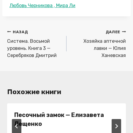
Метки
Любовь Черникова , Мира Ли
записи:
Навигация
НАЗАД
ДАЛЕЕ
по
Система. Восьмой
Хозяйка аптечной
записям
уровень. Книга 3 —
лавки — Юлия
Серебряков Дмитрий
Ханевская
Похожие книги
Песочный замок — Елизавета
Лещенко