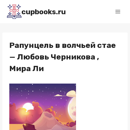
Перейти
cupbooks.ru
к
содержимому
Рапунцель в волчьей стае
— Любовь Черникова ,
Мира Ли