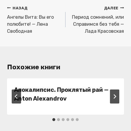
Навигация
НАЗАД
ДАЛЕЕ
по
Ангелы Вита: Вы его
Период сомнений, или
записям
полюбите! — Лена
Справимся без тебя —
Свободная
Лада Красовская
Похожие книги
Апокалипсис. Проклятый рай —
Anton Alexandrov