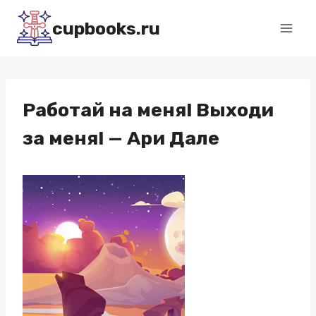
Перейти
cupbooks.ru
к
содержимому
Работай на меня! Выходи
за меня! — Ари Дале