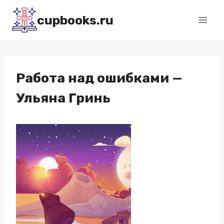
Перейти
cupbooks.ru
к
содержимому
Работа над ошибками —
Ульяна Гринь