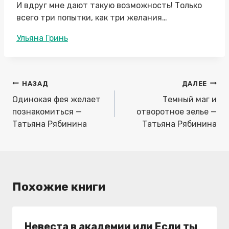
И вдруг мне дают такую возможность! Только
всего три попытки, как три желания…
Метки
Ульяна Гринь
записи:
Навигация
НАЗАД
ДАЛЕЕ
по
Одинокая фея желает
Темный маг и
записям
познакомиться —
отворотное зелье —
Татьяна Рябинина
Татьяна Рябинина
Похожие книги
Невеста в академии или Если ты