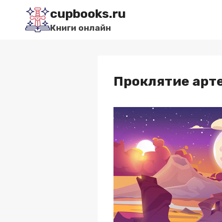
Перейти
cupbooks.ru
к
Книги онлайн
содержимому
Проклятие арт