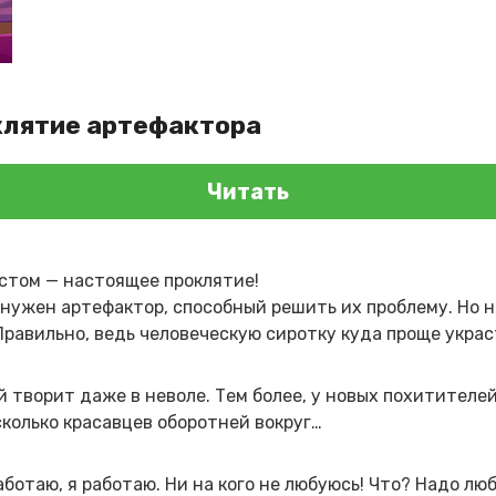
клятие артефактора
Читать
стом — настоящее проклятие!
 нужен артефактор, способный решить их проблему. Но н
Правильно, ведь человеческую сиротку куда проще украс
й творит даже в неволе. Тем более, у новых похитителе
сколько красавцев оборотней вокруг…
аботаю, я работаю. Ни на кого не любуюсь! Что? Надо лю