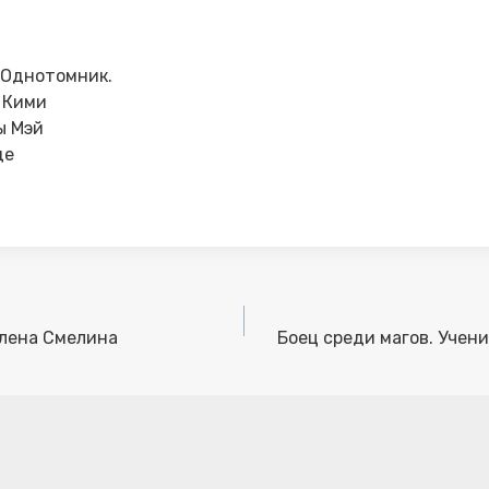
 Однотомник.
 Кими
ы Мэй
де
Елена Смелина
Боец среди магов. Учен