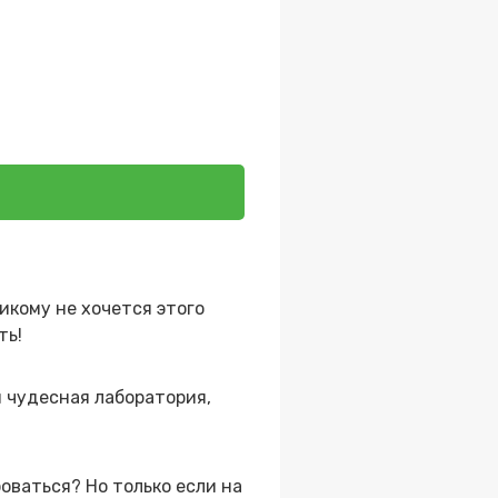
икому не хочется этого
ть!
й чудесная лаборатория,
боваться? Но только если на