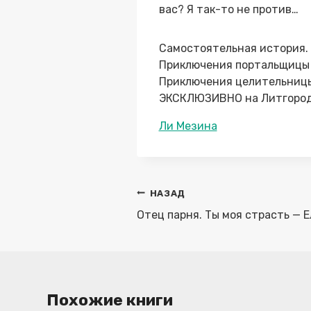
вас? Я так-то не против…
Самостоятельная история.
Приключения портальщицы
Приключения целительниц
ЭКСКЛЮЗИВНО на Литгоро
Метки
Ли Мезина
записи:
Навигация
НАЗАД
по
Отец парня. Ты моя страсть — 
записям
Похожие книги