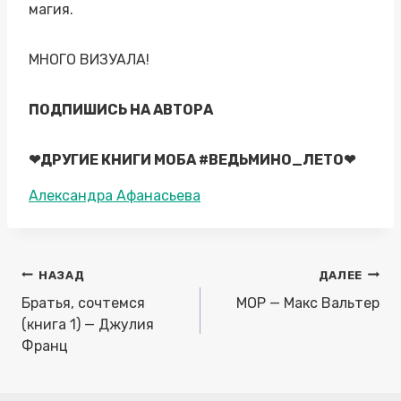
магия.
МНОГО ВИЗУАЛА!
ПОДПИШИСЬ НА АВТОРА
❤ДРУГИЕ КНИГИ МОБА #ВЕДЬМИНО_ЛЕТО❤
Метки
Александра Афанасьева
записи:
Навигация
НАЗАД
ДАЛЕЕ
по
Братья, сочтемся
МОР — Макс Вальтер
записям
(книга 1) — Джулия
Франц