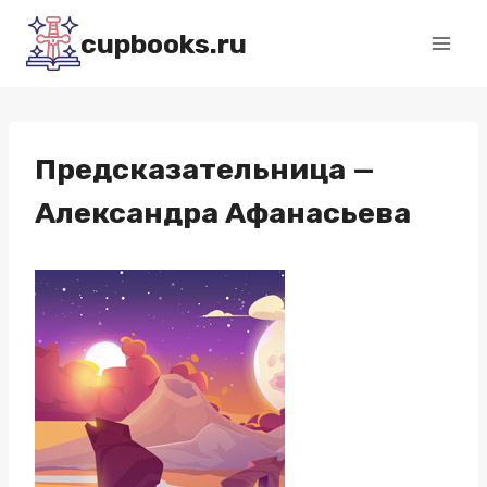
Перейти
cupbooks.ru
к
содержимому
Предсказательница —
Александра Афанасьева