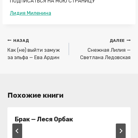
ПОДПИСАТЬСЯ НА МОЮ СТРАНИЦУ
Метки
Лидия Миленина
записи:
Навигация
НАЗАД
ДАЛЕЕ
по
Как (не) выйти замуж
Снежная Лилия —
записям
за эльфа — Ева Ардин
Светлана Ледовская
Похожие книги
Брак — Леся Орбак