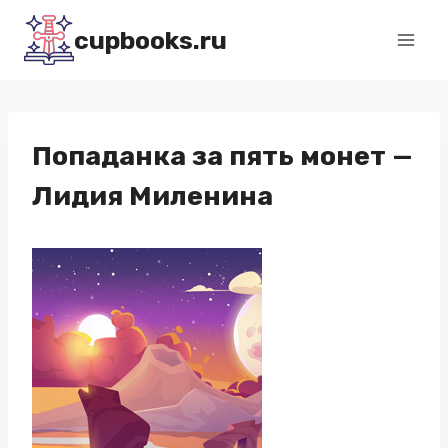
Перейти
cupbooks.ru
к
содержимому
Попаданка за пять монет —
Лидия Миленина