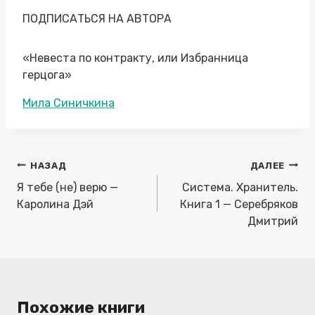
ПОДПИСАТЬСЯ НА АВТОРА
«Невеста по контракту, или Избранница
герцога»
Метки
Мила Синичкина
записи:
Навигация
НАЗАД
ДАЛЕЕ
по
Я тебе (не) верю —
Система. Хранитель.
записям
Каролина Дэй
Книга 1 — Серебряков
Дмитрий
Похожие книги