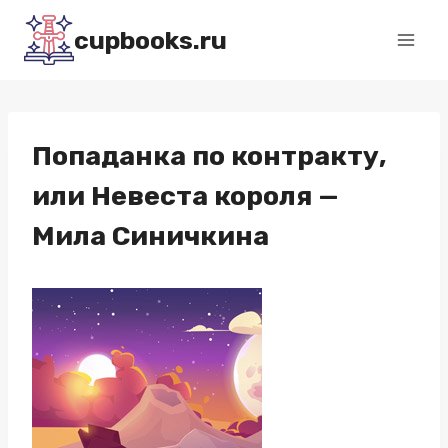
Перейти
cupbooks.ru
к
содержимому
Попаданка по контракту,
или Невеста короля —
Мила Синичкина