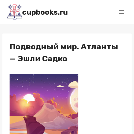
Перейти
cupbooks.ru
к
содержимому
Подводный мир. Атланты
— Эшли Садко