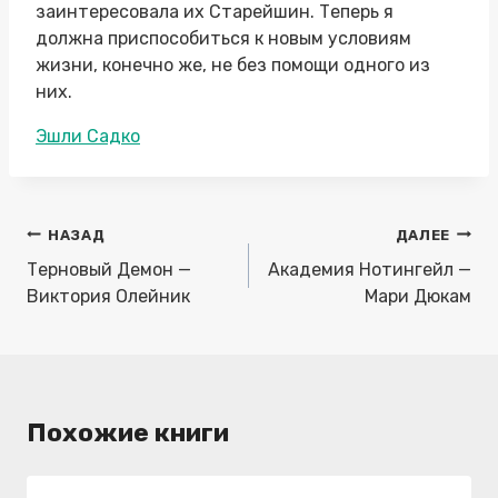
заинтересовала их Старейшин. Теперь я
должна приспособиться к новым условиям
жизни, конечно же, не без помощи одного из
них.
Метки
Эшли Садко
записи:
Навигация
НАЗАД
ДАЛЕЕ
по
Терновый Демон —
Академия Нотингейл —
записям
Виктория Олейник
Мари Дюкам
Похожие книги