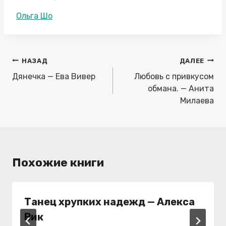
Метки
Ольга Шо
записи:
Навигация
НАЗАД
ДАЛЕЕ
по
Дянечка — Ева Вивер
Любовь с привкусом
записям
обмана. — Анита
Милаева
Похожие книги
Танец хрупких надежд — Алекса
Вик