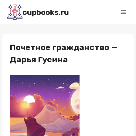
Перейти
cupbooks.ru
к
содержимому
Почетное гражданство —
Дарья Гусина