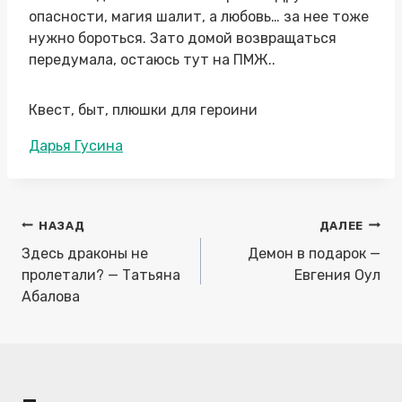
опасности, магия шалит, а любовь… за нее тоже
нужно бороться. Зато домой возвращаться
передумала, остаюсь тут на ПМЖ..
Квест, быт, плюшки для героини
Метки
Дарья Гусина
записи:
Навигация
НАЗАД
ДАЛЕЕ
по
Здесь драконы не
Демон в подарок —
записям
пролетали? — Татьяна
Евгения Оул
Абалова