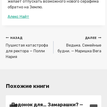
желает отпускать возможного нового серафима
обратно на Землю.
Метки
Алекс Найт
записи:
Навигация
НАЗАД
ДАЛЕЕ
по
Пушистая катастрофа
Ведьма. Семейные
записям
для ректора — Полли
будни. — Маришка Вега
Нария
Похожие книги
Подонок для… Замарашки? —