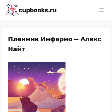
Перейти
cupbooks.ru
к
содержимому
Пленник Инферно — Алекс
Найт