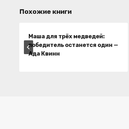
Похожие книги
Маша для трёх медведей:
победитель останется один —
Ада Квинн