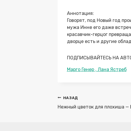
Аннотация:
Говорят, под Новый год про
мужа Инне его даже встреч
красавчик-герцог превраща
дворце есть и другие облад
ПОДПИСЫВАЙТЕСЬ НА АВТ
Метки
Марго Генер , Лана Ястреб
записи:
Навигация
НАЗАД
по
Нежный цветок для плохиша —
записям