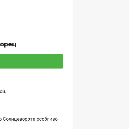
ворец
ой.
го Солнцеворота особливо