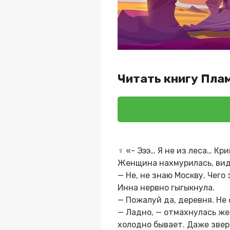
Читать книгу Пла
♀ «- Эээ… Я не из леса… Кри
Женщина нахмурилась, види
— Не, не знаю Москву. Чего
Инна нервно гыгыкнула.
— Пожалуй да, деревня. Не
— Ладно, — отмахнулась же
холодно бывает. Даже звери