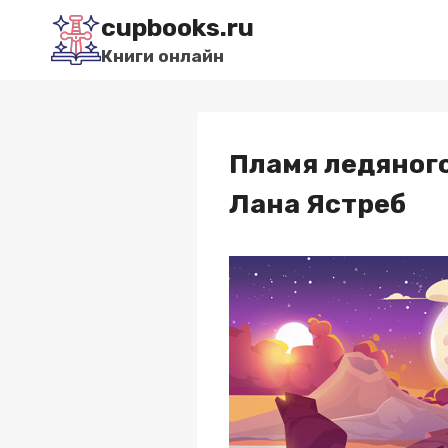
Перейти
cupbooks.ru
к
Книги онлайн
содержимому
Пламя ледяного
Лана Ястреб