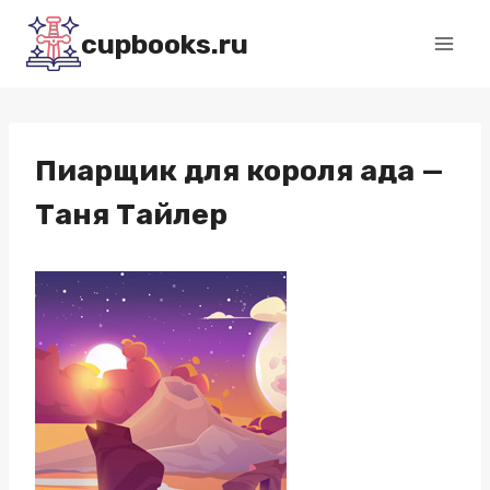
Перейти
cupbooks.ru
к
содержимому
Пиарщик для короля ада —
Таня Тайлер