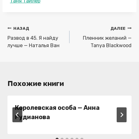
Метки
Таня Тайлер
записи:
Навигация
НАЗАД
ДАЛЕЕ
по
Развод в 45. Я найду
Пленник желаний —
записям
лучше — Наталья Ван
Tanya Blackwood
Похожие книги
Королевская особа — Анна
Рудианова