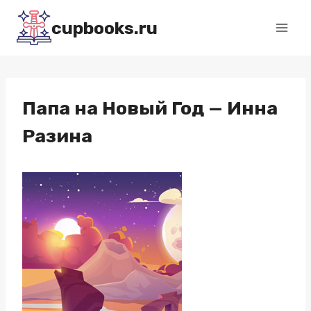
Перейти
cupbooks.ru
к
содержимому
Папа на Новый Год — Инна
Разина