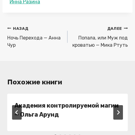
Метки
Инна Разина
записи:
Навигация
НАЗАД
ДАЛЕЕ
по
Ночь Перехода — Анна
Попала, или Муж под
записям
Чур
кроватью — Мика Ртуть
Похожие книги
Академия контролируемой магии
— Ольга Арунд