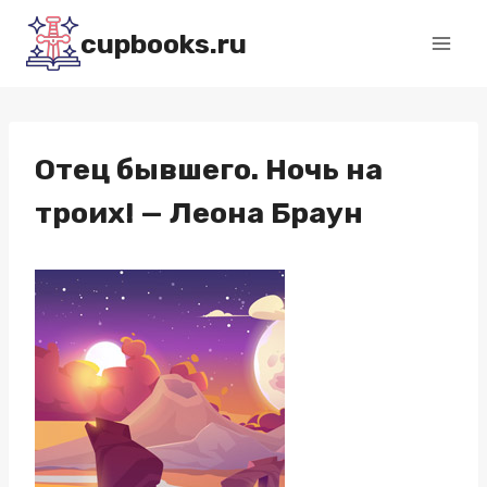
Перейти
cupbooks.ru
к
содержимому
Отец бывшего. Ночь на
троих! — Леона Браун