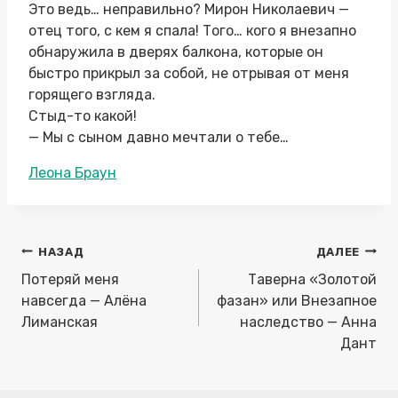
Это ведь… неправильно? Мирон Николаевич —
отец того, с кем я спала! Того… кого я внезапно
обнаружила в дверях балкона, которые он
быстро прикрыл за собой, не отрывая от меня
горящего взгляда.
Стыд-то какой!
— Мы с сыном давно мечтали о тебе…
Метки
Леона Браун
записи:
Навигация
НАЗАД
ДАЛЕЕ
по
Потеряй меня
Таверна «Золотой
записям
навсегда — Алёна
фазан» или Внезапное
Лиманская
наследство — Анна
Дант