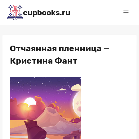
Перейти
cupbooks.ru
к
содержимому
Отчаянная пленница —
Кристина Фант