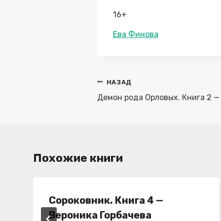
16+
Метки
Ева Финова
записи:
Навигация
НАЗАД
по
Демон рода Орловых. Книга 2 —
записям
Похожие книги
Сороковник. Книга 4 —
Вероника Горбачева