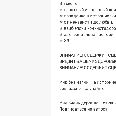
В тексте:
⚜️ властный и коварный ко
⚜️ попаданка в исторически
⚜️ от ненависти до любви,
⚜️ вайб эпохи конкистадоро
⚜️ альтернативная история
⚜️ ХЭ
ВНИМАНИЕ! СОДЕРЖИТ СЦЕ
ВРЕДИТ ВАШЕМУ ЗДОРОВЬ
ВНИМАНИЕ! СОДЕРЖИТ СЦ
Мир без магии. На историч
совпадения случайны.
Мне очень дорог ваш откли
Подписаться на автора