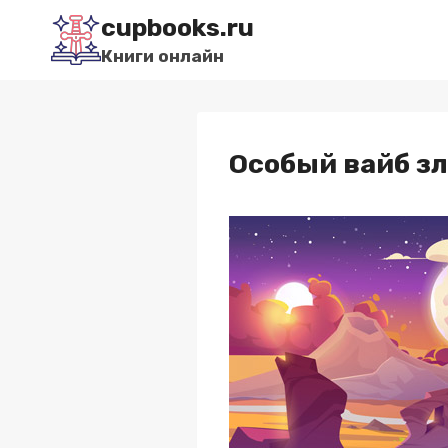
Перейти
cupbooks.ru
к
Книги онлайн
содержимому
Особый вайб з