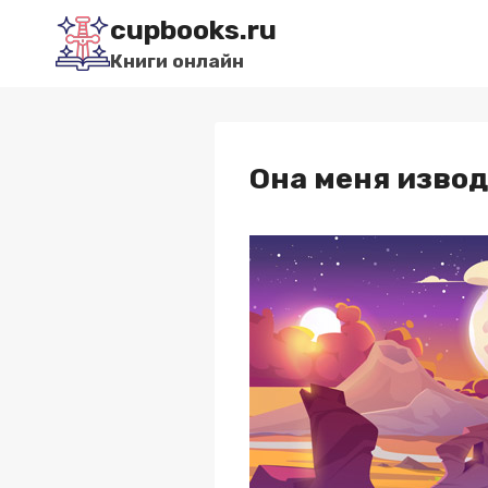
Перейти
cupbooks.ru
к
Книги онлайн
содержимому
Она меня изво