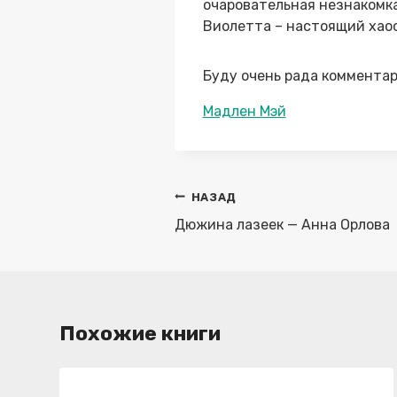
очаровательная незнакомка
Виолетта – настоящий хаос 
Буду очень рада комментар
Метки
Мадлен Мэй
записи:
Навигация
НАЗАД
по
Дюжина лазеек — Анна Орлова
записям
Похожие книги