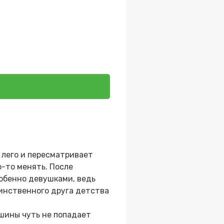
 лего и пересматривает
о-то менять. После
обенно девушками, ведь
динственного друга детства
шины чуть не попадает