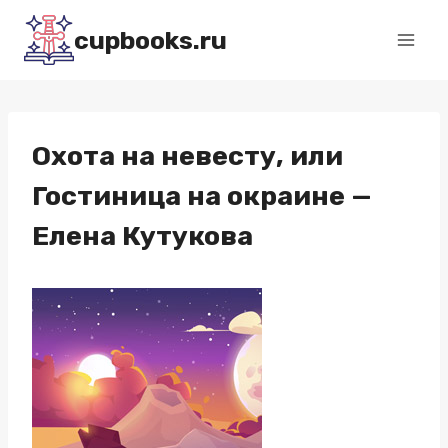
Перейти
cupbooks.ru
к
содержимому
Охота на невесту, или
Гостиница на окраине —
Елена Кутукова