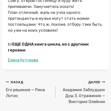
Сбегу, открою гостиницу и буду жить
припеваючи. Замучаетесь искать!
План отличный, жаль не учла одного:
претенденты в мужья могут стать моими
постояльцами. Что ж, похоже, отбору таки быть,
но уже на моих условиях!
b>
ЕЩЕ ОДНА книга цикла, но с другими
героями
Метки
Елена Кутукова
записи:
Навигация
НАЗАД
ДАЛЕЕ
по
Его решение — Рина
Академия Заблудших
записям
Лотис
Душ 3. Отражения —
Виктория Олейник