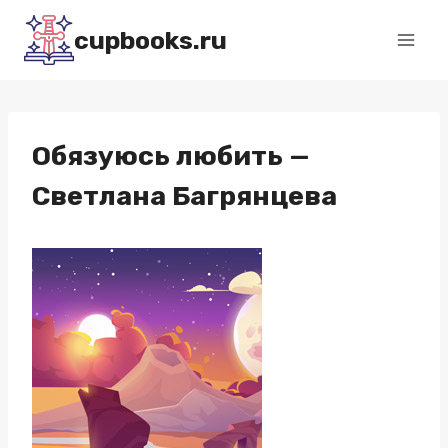
Перейти
cupbooks.ru
к
содержимому
Обязуюсь любить —
Светлана Багрянцева