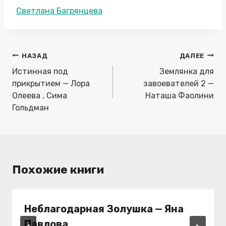
Метки
Светлана Багрянцева
записи:
Навигация
НАЗАД
ДАЛЕЕ
по
Истинная под
Землянка для
записям
прикрытием — Лора
завоевателей 2 —
Олеева , Сима
Наташа Фаолини
Гольдман
Похожие книги
Неблагодарная Золушка — Яна
Павлова