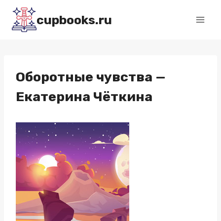
Перейти
cupbooks.ru
к
содержимому
Оборотные чувства —
Екатерина Чёткина