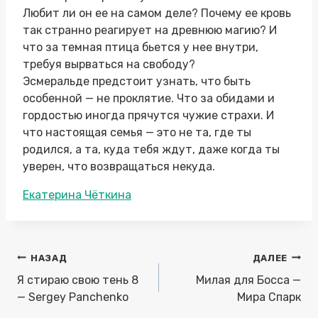
Любит ли он ее на самом деле? Почему ее кровь
так странно реагирует на древнюю магию? И
что за темная птица бьется у нее внутри,
требуя вырваться на свободу?
Эсмеральде предстоит узнать, что быть
особенной — не проклятие. Что за обидами и
гордостью иногда прячутся чужие страхи. И
что настоящая семья — это не та, где ты
родился, а та, куда тебя ждут, даже когда ты
уверен, что возвращаться некуда.
Метки
Екатерина Чёткина
записи:
Навигация
НАЗАД
ДАЛЕЕ
по
Я стираю свою тень 8
Милая для Босса —
записям
— Sergey Panchenko
Мира Спарк