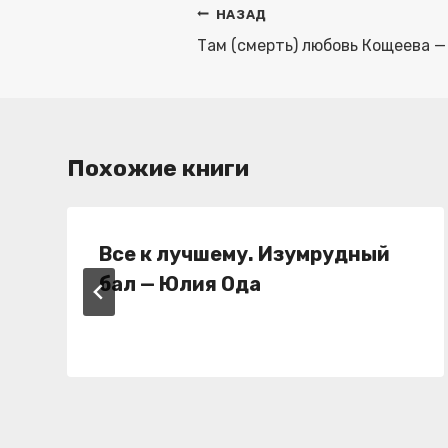
Навигация
НАЗАД
по
Там (смерть) любовь Кощеева —
записям
Похожие книги
Все к лучшему. Изумрудный
бал — Юлия Ода