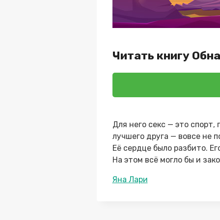
Читать книгу Обн
Для него секс — это спорт
лучшего друга — вовсе не 
Её сердце было разбито. Ег
На этом всё могло бы и зак
Метки
Яна Лари
записи: