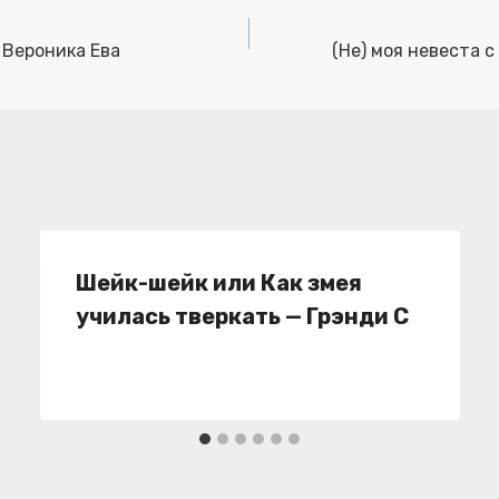
 Вероника Ева
(Не) моя невеста 
Шейк-шейк или Как змея
училась тверкать — Грэнди С