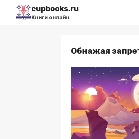
Перейти
cupbooks.ru
к
Книги онлайн
содержимому
Обнажая запре