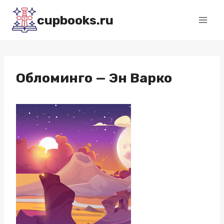
Перейти
cupbooks.ru
к
содержимому
Обломинго — Эн Варко