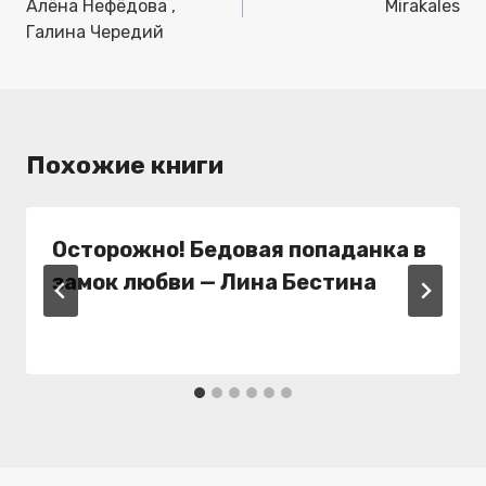
записям
Алёна Нефёдова ,
Mirakales
Галина Чередий
Похожие книги
Осторожно! Бедовая попаданка в
замок любви — Лина Бестина