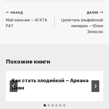
Навигация
НАЗАД
ДАЛЕЕ
по
Мой мальчик — АГАТА
Целитель эльфийской
записям
РАТ
империи — Юлия
Эллисон
Похожие книги
Как стать злодейкой — Ариана
Леви