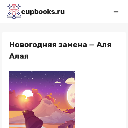
Перейти
cupbooks.ru
к
содержимому
Новогодняя замена — Аля
Алая