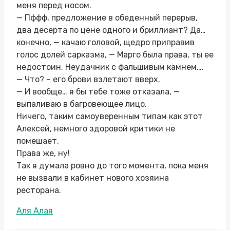
меня перед носом.
— Пффф, предложение в обеденный перерыв,
два десерта по цене одного и бриллиант? Да…
конечно, — качаю головой, щедро приправив
голос долей сарказма, — Марго была права, ты ее
недостоин. Неудачник с фальшивым камнем….
— Что? – его брови взлетают вверх.
— И вообще… я бы тебе тоже отказала, —
выпаливаю в багровеющее лицо.
Ничего, таким самоуверенным типам как этот
Алексей, немного здоровой критики не
помешает.
Права же, ну!
Так я думала ровно до того момента, пока меня
не вызвали в кабинет нового хозяина
ресторана.
Метки
Аля Алая
записи: