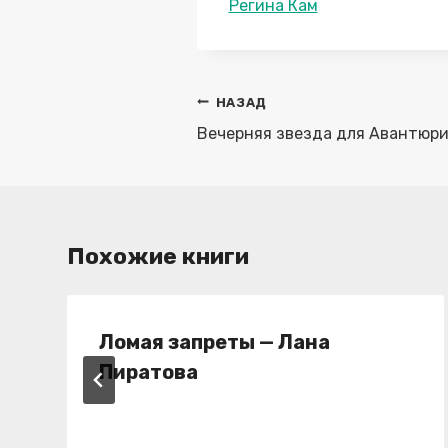
Метки
Регина Кам
записи:
Навигация
НАЗАД
по
Вечерняя звезда для Авантюрин
записям
Похожие книги
Ломая запреты — Лана
Пиратова