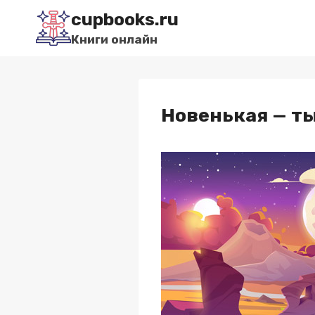
Перейти
cupbooks.ru
к
Книги онлайн
содержимому
Новенькая — ты