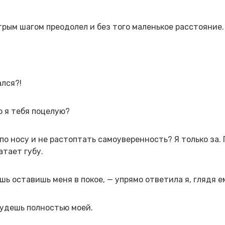
рым шагом преодолел и без того маленькое расстояние.
ался?!
ю я тебя поцелую?
по носу и не растоптать самоуверенность? Я только за.
тает губу.
шь оставишь меня в покое, — упрямо ответила я, глядя ем
будешь полностью моей.