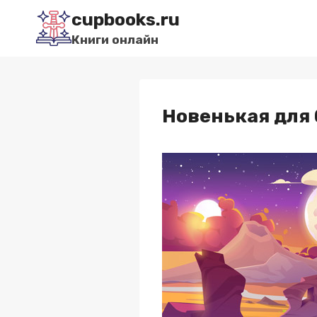
Перейти
cupbooks.ru
к
Книги онлайн
содержимому
Новенькая для 