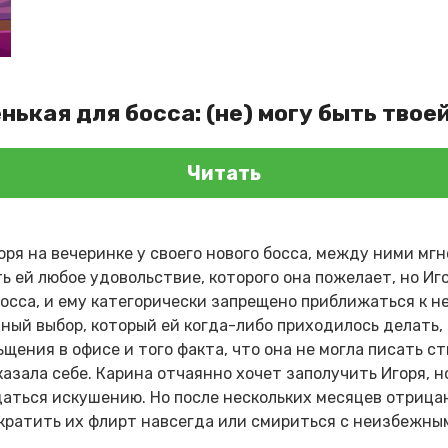
нькая для босса: (не) могу быть твое
Читать
оря на вечеринке у своего нового босса, между ними мг
ть ей любое удовольствие, которого она пожелает, но И
осса, и ему категорически запрещено приближаться к не
ый выбор, который ей когда-либо приходилось делать,
щения в офисе и того факта, что она не могла писать с
тказала себе. Карина отчаянно хочет заполучить Игоря, 
даться искушению. Но после нескольких месяцев отрица
кратить их флирт навсегда или смириться с неизбежны