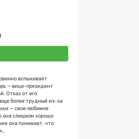
й
новенно вспыхивает
горь — вице-президент
й. Отказ от его
 еще более трудный из-за
тихи — свое любимое
но она слишком хорошо
ния она понимает, что
м…