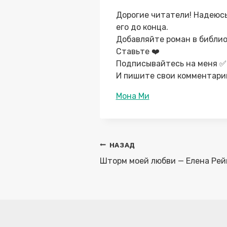
Дорогие читатели! Надеюсь
его до конца.
Добавляйте роман в библи
Ставьте ❤️
Подписывайтесь на меня ✅
И пишите свои комментарии
Метки
Мона Ми
записи:
Навигация
НАЗАД
по
Шторм моей любви — Елена Рей
записям