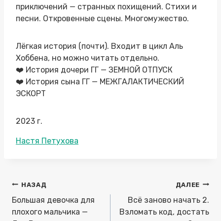
приключений — странных похищений. Стихи и
песни. Откровенные сцены. Многомужество.
Лёгкая история (почти). Входит в цикл Аль
Хоббена, но можно читать отдельно.
❤️‍ История дочери ГГ — ЗЕМНОЙ ОТПУСК
❤️‍ История сына ГГ — МЕЖГАЛАКТИЧЕСКИЙ
ЭСКОРТ
2023 г.
Метки
Настя Петухова
записи:
Навигация
НАЗАД
ДАЛЕЕ
по
Большая девочка для
Всё заново начать 2.
записям
плохого мальчика —
Взломать код, достать