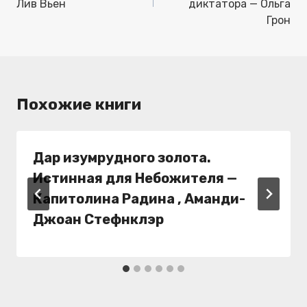
Лив Вьен
диктатора — Ольга
Грон
Похожие книги
Дар изумрудного золота.
Истинная для Небожителя —
Капитолина Радина , Аманди-
Джоан Стефнклэр