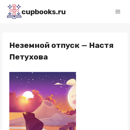
Перейти
cupbooks.ru
к
содержимому
Неземной отпуск — Настя
Петухова