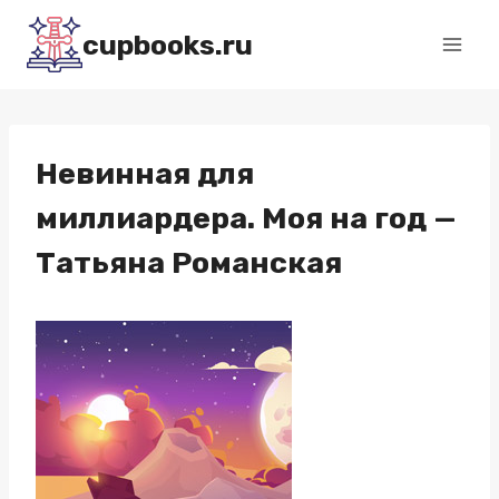
Перейти
cupbooks.ru
к
содержимому
Невинная для
миллиардера. Моя на год —
Татьяна Романская