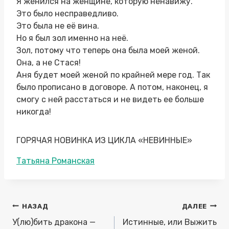
Я женился на женщине, которую ненавижу.
Это было несправедливо.
Это была не её вина.
Но я был зол именно на неё.
Зол, потому что теперь она была моей женой.
Она, а не Стася!
Аня будет моей женой по крайней мере год. Так
было прописано в договоре. А потом, наконец, я
смогу с ней расстаться и не видеть ее больше
никогда!
ГОРЯЧАЯ НОВИНКА ИЗ ЦИКЛА «НЕВИННЫЕ»
Метки
Татьяна Романская
записи:
Навигация
НАЗАД
ДАЛЕЕ
по
У(лю)бить дракона —
Истинные, или Выжить