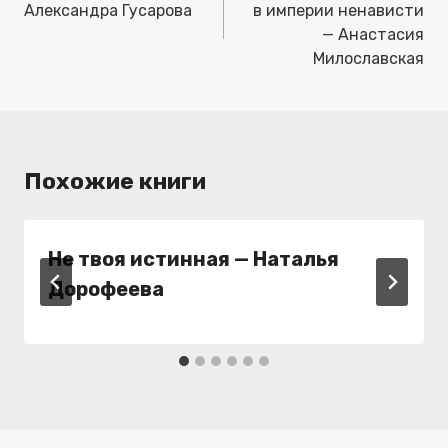
записям
Александра Гусарова
в империи ненависти
— Анастасия
Милославская
Похожие книги
Не твоя истинная — Наталья
Дорофеева