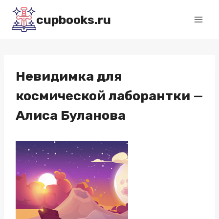
Перейти
cupbooks.ru
к
содержимому
Невидимка для
космической лаборантки —
Алиса Буланова