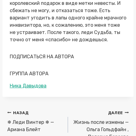
королевский подарок в виде метки невесты. И
сбежать не могу, и отказаться тоже. Есть
вариант угодить в лапы одного крайне мрачного
инквизитора, но, к сожалению, это меня тоже
не устраивает. После такого, леди Судьба, ты
точно от меня «спасибо» не дождешься.
ПОДПИСАТЬСЯ НА АВТОРА
ГРУППА АВТОРА
Метки
Ника Давыдова
записи:
Навигация
НАЗАД
ДАЛЕЕ
по
❄ Леди Винтер ❄ —
Жизнь после измены —
записям
Ариана Блейт
Ольга Гольдфайн ,