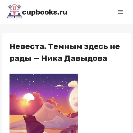
Перейти
cupbooks.ru
к
содержимому
Невеста. Темным здесь не
рады — Ника Давыдова