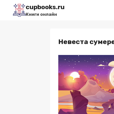
Перейти
cupbooks.ru
к
Книги онлайн
содержимому
Невеста сумер