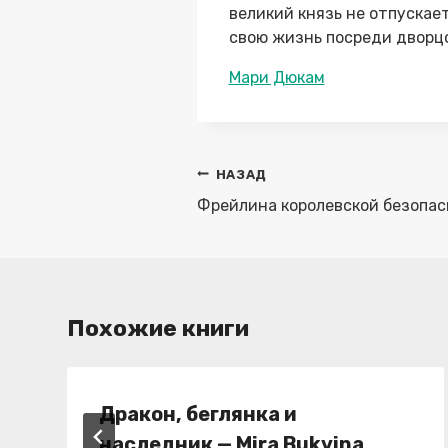
великий князь не отпускает
свою жизнь посреди дворцо
Метки
Мари Дюкам
записи:
Навигация
НАЗАД
по
Фрейлина королевской безопас
записям
Похожие книги
Дракон, беглянка и
наследник — Mira Bukvina