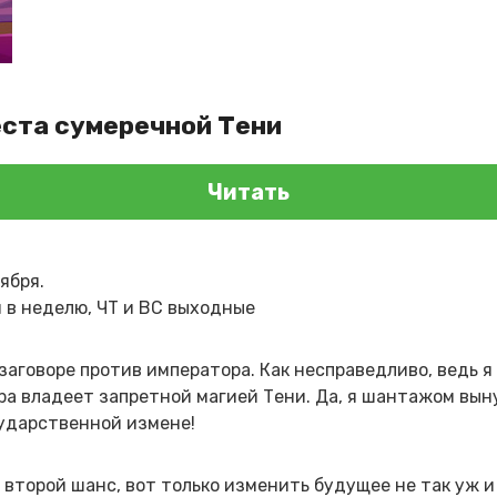
еста сумеречной Тени
Читать
ября.
й в неделю, ЧТ и ВС выходные
заговоре против императора. Как несправедливо, ведь я
ора владеет запретной магией Тени. Да, я шантажом вын
сударственной измене!
 второй шанс, вот только изменить будущее не так уж и