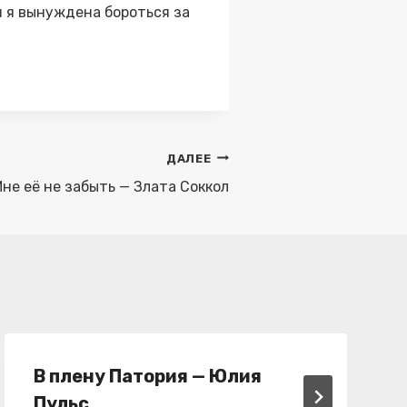
и я вынуждена бороться за
ДАЛЕЕ
не её не забыть — Злата Соккол
В плену Патория — Юлия
Пульс