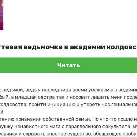
утевая ведьмочка в академии колдов
Читать
ь ведьмой, ведь я наследница всеми уважаемого ведьмин
абый, а младшая сестра так и норовит лишить меня пос
колдовства, пройти инициацию и утереть нос гениально
а!
тению признания собственной семьи. Но что-то пошло не
шку ненавистного мага с параллельного факультета, м
савчику и скрывать опасное существо, обещающее проб