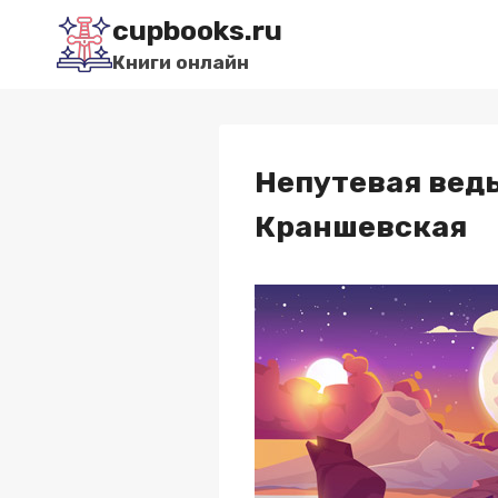
Перейти
cupbooks.ru
к
Книги онлайн
содержимому
Непутевая вед
Краншевская