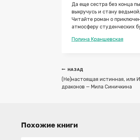
Да еще сестра без конца пы
выкручусь и стану ведьмой,
Читайте роман о приключен
атмосферу студенческих б
Метки
Полина Краншевская
записи:
Навигация
НАЗАД
по
(Не)настоящая истинная, или 
записям
драконов — Мила Синичкина
Похожие книги