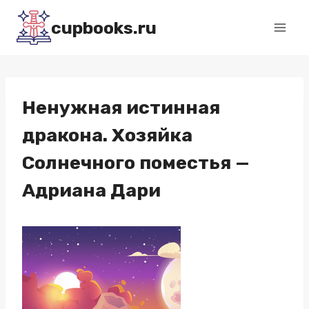
Перейти
cupbooks.ru
к
содержимому
Ненужная истинная
дракона. Хозяйка
Солнечного поместья —
Адриана Дари