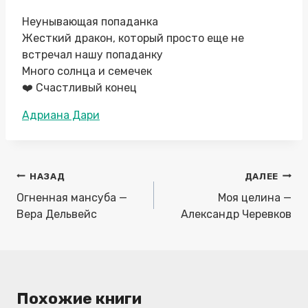
Неунывающая попаданка
Жесткий дракон, который просто еще не
встречал нашу попаданку
Много солнца и семечек
❤️ Счастливый конец
Метки
Адриана Дари
записи:
Навигация
НАЗАД
ДАЛЕЕ
по
Огненная мансуба —
Моя целина —
записям
Вера Дельвейс
Александр Черевков
Похожие книги